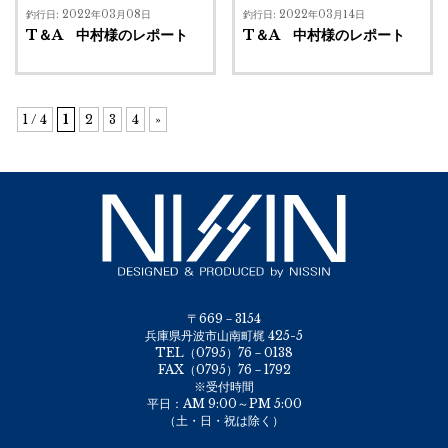
釣行日: 2022年03月08日
釣行日: 2022年03月14日
T＆A 中村様のレポート
T＆A 中村様のレポート
1 / 4
1
2
3
4
»
〒669－3154
兵庫県丹波市山南町梶 425-5
TEL（0795）76－0138
FAX（0795）76－1792
※受付時間
平日：AM 9:00～PM 5:00
（土・日・祝は除く）