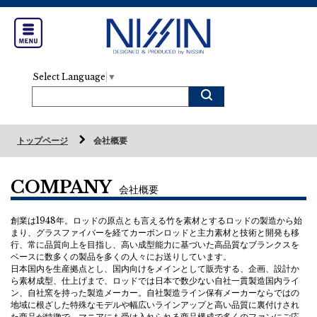
Select Language
▼
トップページ
会社概要
COMPANY
会社概要
創業は1948年。ロッドの原点とも言える竹を素材とするロッドの製造から始
まり、グラスファイバーを経てカーボンロッドと主力素材と技術と開発も移
行、常に品質向上を目指し、高い成型能力に基づいた高品質なブランクスを
ベースに数多くの製品を多くの人々にお送りしています。
日本国内を生産拠点とし、国内向けをメインとして販売する、企画、設計か
ら素材成型、仕上げまで、ロッドでは日本で数少ない自社一貫製造国内ライ
ン、自社窯を持った製造メーカー。自社製造ライン保有メーカーならではの
地域に根ざした特殊なモデルや幅広いラインアップと高い品質に裏付けされ
た商品が特徴で、マニアにも受け入れられる商品構成で多くのファンにご応