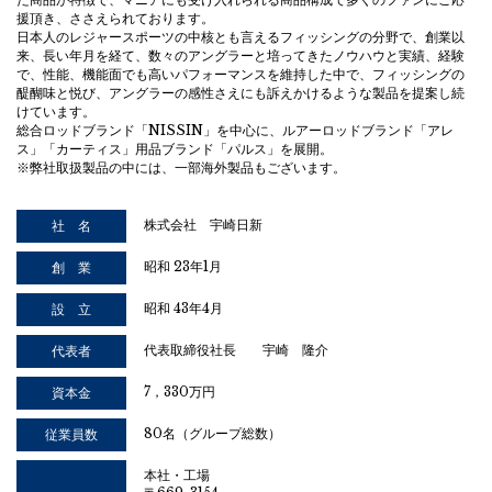
援頂き、ささえられております。
日本人のレジャースポーツの中核とも言えるフィッシングの分野で、創業以
来、長い年月を経て、数々のアングラーと培ってきたノウハウと実績、経験
で、性能、機能面でも高いパフォーマンスを維持した中で、フィッシングの
醍醐味と悦び、アングラーの感性さえにも訴えかけるような製品を提案し続
けています。
総合ロッドブランド「NISSIN」を中心に、ルアーロッドブランド「アレ
ス」「カーティス」用品ブランド「パルス」を展開。
※弊社取扱製品の中には、一部海外製品もございます。
株式会社 宇崎日新
社 名
昭和 23年1月
創 業
昭和 43年4月
設 立
代表取締役社長 宇崎 隆介
代表者
7，330万円
資本金
80名（グループ総数）
従業員数
本社・工場