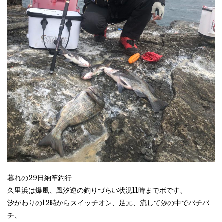
暮れの29日納竿釣行
久里浜は爆風、風汐逆の釣りづらい状況11時までボです、
汐がわりの12時からスイッチオン、足元、流して汐の中でバチバ
チ、