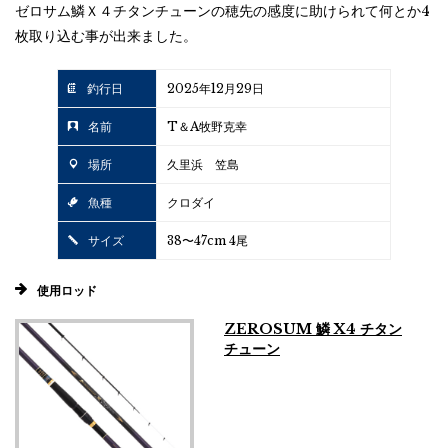
ゼロサム鱗Ｘ４チタンチューンの穂先の感度に助けられて何とか4
枚取り込む事が出来ました。
釣行日
2025年12月29日
名前
T＆A牧野克幸
場所
久里浜 笠島
魚種
クロダイ
サイズ
38〜47cm 4尾
使用ロッド
ZEROSUM 鱗 X4 チタン
チューン