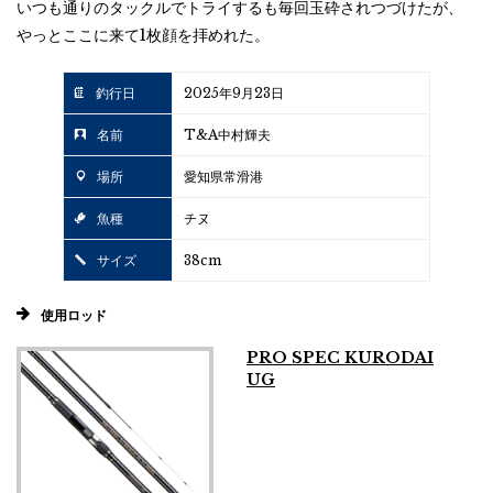
いつも通りのタックルでトライするも毎回玉砕されつづけたが、
やっとここに来て1枚顔を拝めれた。
釣行日
2025年9月23日
名前
T&A中村輝夫
場所
愛知県常滑港
魚種
チヌ
サイズ
38cm
使用ロッド
PRO SPEC KURODAI
UG