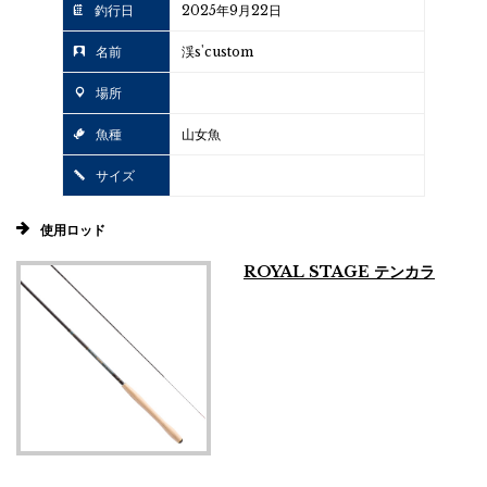
釣行日
2025年9月22日
名前
渓s'custom
場所
魚種
山女魚
サイズ
使用ロッド
ROYAL STAGE テンカラ