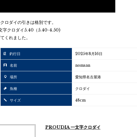
のクロダイの引きは格別です。
文字クロダイ5.40（5.40-4.50)
げてくれました。
釣行日
2025年8月16日
名前
nomsan
場所
愛知県名古屋港
魚種
クロダイ
サイズ
48cm
PROUDIA 一文字クロダイ