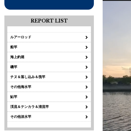
REPORT LIST
ルアーロッド
船竿
海上釣堀
磯竿
チヌ＆落し込み＆筏竿
その他海水竿
鮎竿
渓流＆テンカラ＆清流竿
その他淡水竿