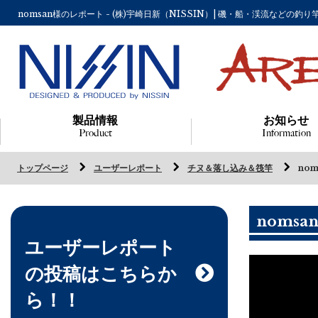
nomsan様のレポート - (株)宇崎日新（NISSIN）| 磯・船・渓流など
製品情報
お知らせ
Product
Information
トップページ
ユーザーレポート
チヌ＆落し込み＆筏竿
no
nomsa
ユーザーレポート
の投稿はこちらか
ら！！