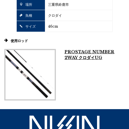
場所
三重県鈴鹿市
魚種
クロダイ
サイズ
46cm
使用ロッド
PROSTAGE NUMBER
2WAY クロダイUG