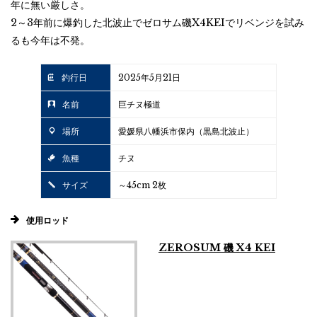
年に無い厳しさ。
2～3年前に爆釣した北波止でゼロサム磯X4KEIでリベンジを試み
るも今年は不発。
釣行日
2025年5月21日
名前
巨チヌ極道
場所
愛媛県八幡浜市保内（黒島北波止）
魚種
チヌ
サイズ
～45cm 2枚
使用ロッド
ZEROSUM 磯 X4 KEI