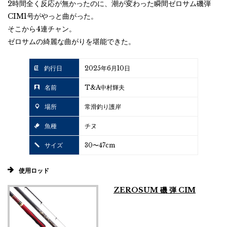
2時間全く反応が無かったのに、潮が変わった瞬間ゼロサム磯弾
CIM1号がやっと曲がった。
そこから4連チャン。
ゼロサムの綺麗な曲がりを堪能できた。
釣行日
2025年6月10日
名前
T&A中村輝夫
場所
常滑釣り護岸
魚種
チヌ
サイズ
30〜47cm
使用ロッド
ZEROSUM 磯 弾 CIM