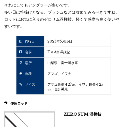
それにしてもアングラーが多いです。
多い日は竿抜けとなる、ブッシュなどは攻めてみるべきですね。
ロッドはお気に入りのゼロサム渓極技、軽くて感度も良く使いや
すいです。
釣行日
2025年5月18日
名前
T＆A白澤政記
場所
山梨県 富士川水系
魚種
アマゴ、イワナ
サイズ
アマゴ最長寸27㎝、イワナ最長寸25
㎝ 合計31尾
使用ロッド
ZEROSUM 渓極技