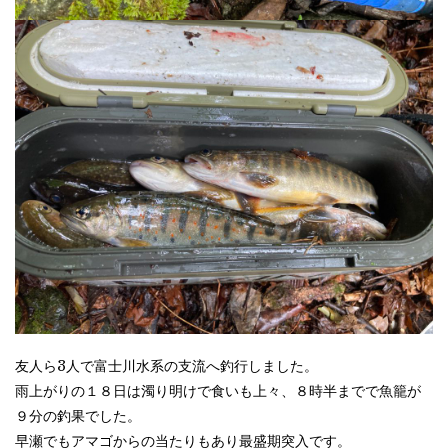
友人ら3人で富士川水系の支流へ釣行しました。
雨上がりの１８日は濁り明けで食いも上々、８時半までで魚籠が
９分の釣果でした。
早瀬でもアマゴからの当たりもあり最盛期突入です。