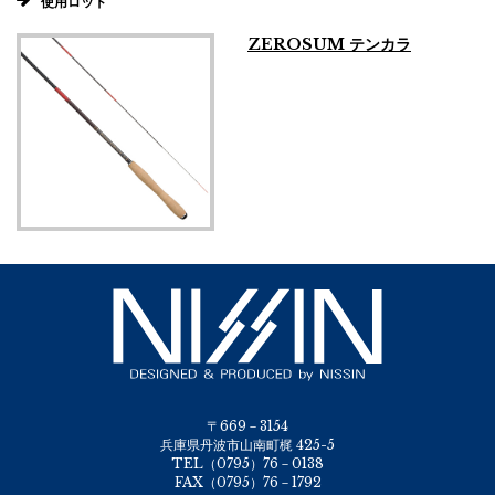
使用ロッド
ZEROSUM テンカラ
〒669－3154
兵庫県丹波市山南町梶 425-5
TEL（0795）76－0138
FAX（0795）76－1792