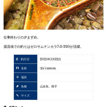
仕事終わりの夕まずめ。
源流域での釣りはゼロサムテンカラ7:3/320が活躍。
釣行日
2025年5月12日
名前
渓s'custom
場所
魚種
山女魚、雨子
サイズ