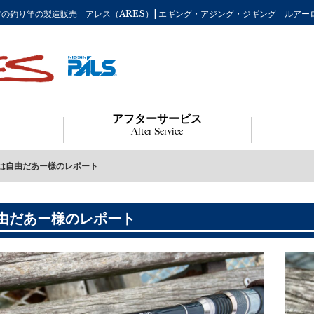
流などの釣り竿の製造販売 アレス（ARES）| エギング・アジング・ジギング ルア
アフターサービス
After Service
は自由だあー様のレポート
由だあー様のレポート