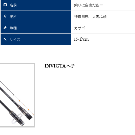
名前
釣りは自由だあー
場所
神奈川県 大黒ふ頭
魚種
カサゴ
サイズ
15-17cm
INVICTA ヘチ