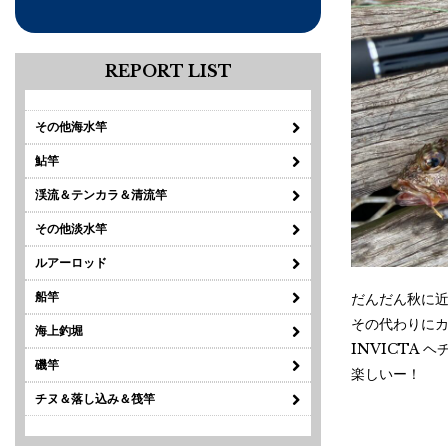
REPORT LIST
その他海水竿
鮎竿
渓流＆テンカラ＆清流竿
その他淡水竿
ルアーロッド
船竿
だんだん秋に
その代わりに
海上釣堀
INVICTA
磯竿
楽しいー！
チヌ＆落し込み＆筏竿