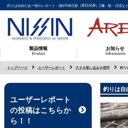
釣りは自由だあー様のレポート - (株)宇崎日新（NISSIN）| 磯・船・渓
製品情報
お知らせ
Product
Information
トップページ
ユーザーレポート
チヌ＆落し込み＆筏竿
釣り
釣りは自
ユーザーレポート
の投稿はこちらか
ら！！