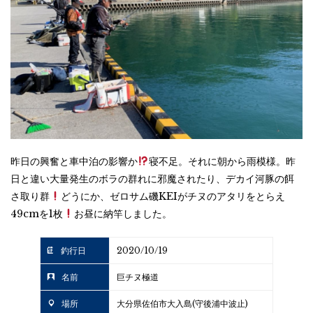
昨日の興奮と車中泊の影響か
寝不足。それに朝から雨模様。昨
日と違い大量発生のボラの群れに邪魔されたり、デカイ河豚の餌
さ取り群
どうにか、ゼロサム磯KEIがチヌのアタリをとらえ
49cmを1枚
お昼に納竿しました。
釣行日
2020/10/19
名前
巨チヌ極道
場所
大分県佐伯市大入島(守後浦中波止)