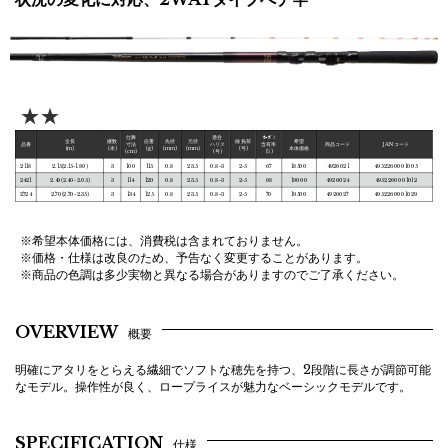
★★
仕舞
適合
ｶｰﾎﾞﾝ
全長
継数
自重
先径
元径
錘負荷
希望
品番
寸法
ハリス
含有率
商品コード
JANコード
(m)
(本)
(g)
(mm)
(mm)
(号)
本体価格
(cm)
(号)
(%)
2118
2.15(2.15-1.80)
3
100
115
0.8
23.5
0.8-3
2-5
67
18500
4926021
4952260001005
2421
2.40(2.40-2.05)
3
114
120
0.8
23.5
0.8-3
2-5
68
19000
4926024
4952260001012
2724
2.70(2.70-2.35)
3
134
125
0.8
23.5
0.8-3
2-5
70
19500
4926027
4952260001029
※希望本体価格には、消費税は含まれておりません。
※価格・仕様は改良のため、予告なく変更することがあります。
※商品の色調は多少実物と異なる場合がありますのでご了承ください。
OVERVIEW
概要
明確にアタリをとらえる繊細でソフトな穂先を持つ、2段階に長さが調節可能
なモデル。操作性が良く、ロープライスが魅力なベーシックモデルです。
SPECIFICATION
仕様