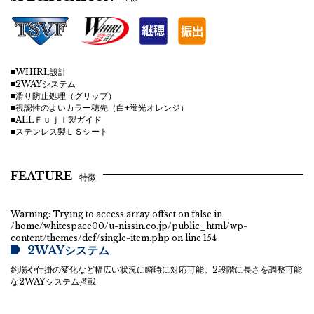
■WHIRL設計
■2WAYシステム
■滑り防止処理（グリップ）
■視認性のよいカラー穂先（白+蛍光オレンジ）
■ALLＦｕｊｉ製ガイド
■ステンレス製ＬＳシート
FEATURE
特徴
Warning
: Trying to access array offset on false in
/home/whitespace00/u-nissin.co.jp/public_html/wp-
content/themes/def/single-item.php
on line
154
2WAYシステム
釣場や仕掛の変化など幅広い状況に瞬時に対応可能。2段階に長さを調整可能
な2WAYシステム搭載