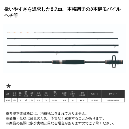
扱いやすさを追求した2.7m。本格調子の5本継モバイル
ヘチ竿
★
仕舞
適合
ｶｰﾎﾞﾝ
全長
継数
自重
先径
元径
錘負荷
希望
品番
寸法
ハリス
含有率
商品コード
JANコード
(m)
(本)
(g)
(mm)
(mm)
(号)
本体価格
(cm)
(号)
(%)
2705
2.70
5
61
150
0.8
11.8
0.8-3.0
2-5
96
43000
6245027
4952260042183
※希望本体価格には、消費税は含まれておりません。
※価格・仕様は改良のため、予告なく変更することがあります。
※商品の色調は多少実物と異なる場合がありますのでご了承ください。