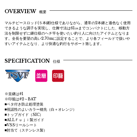
OVERVIEW
概要
マルチピースロッド(５本継)仕様でありながら、通常の2本継と遜色なく使用
できるような調子を実現し、仕舞寸法は61㎝までコンパクトにした、移動方
法を制限せずに継仕様のヘチ竿を使いたい釣り人に向けたアイテムとなりま
す。全長を要望の高い2.70mに設定することで、より各フィールドで扱いや
すいアイテムとなり、より快適な釣行をサポート致します。
SPECIFICATION
仕様
※並継は#1
※印籠は#2～BAT
■ベタ付き防止処理塗装
■視認性のよいカラー穂先（白＋オレンジ）
■トップガイド（SIC）
■ALLＦｕｊｉ製ガイド
■VSSリールシート
■肘当て（ステンレス製）