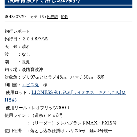
2018/07/23 カテゴリ:
釣行記
船釣
釣行レポート
釣行日：２０１8/7/22
天 候：晴れ
波 ：なし
潮 ：長潮
釣り場：淡路育波沖
対象魚：ブリ97㎝とヒラメ45㎝、ハマチ50㎝ 3尾
利用船：
エビス丸
様
使用ロッド：
LIONESS 落し込み[ライオネス おとしこみ]Ｍ
H245
使用リール：レオブリッツ300Ｊ
使用ライン：（道糸）ＰＥ3号
：（リーダー）クレハグランドMAX・FX12号
使用仕掛 ：落とし込み仕掛け ハリス5号 錘50号統一