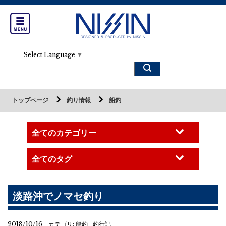
Select Language
▼
トップページ
釣り情報
船釣
淡路沖でノマセ釣り
2018/10/16 カテゴリ:
船釣
釣行記