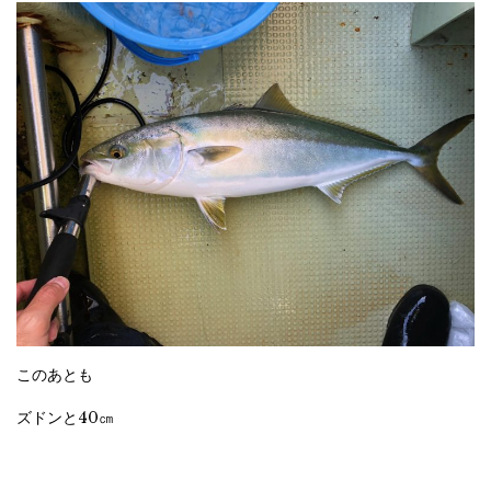
このあとも
ズドンと40㎝