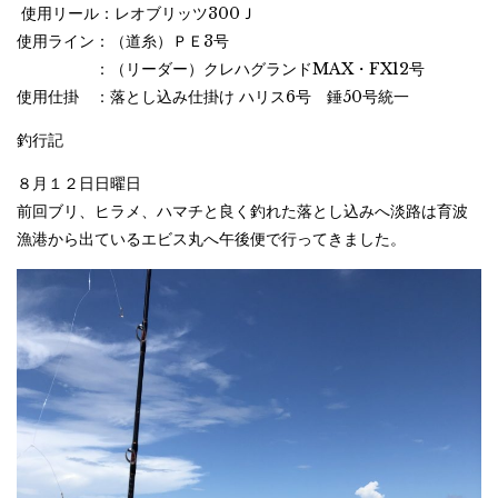
使用リール：レオブリッツ300Ｊ
使用ライン：（道糸）ＰＥ3号
：（リーダー）クレハグランドMAX・FX12号
使用仕掛 ：落とし込み仕掛け ハリス6号 錘50号統一
釣行記
８月１２日日曜日
前回ブリ、ヒラメ、ハマチと良く釣れた落とし込みへ淡路は育波
漁港から出ているエビス丸へ午後便で行ってきました。