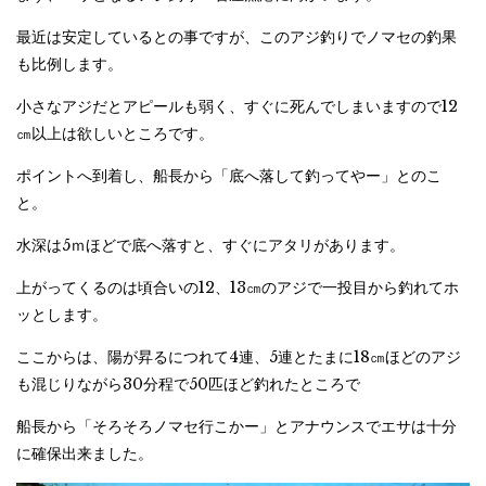
最近は安定しているとの事ですが、このアジ釣りでノマセの釣果
も比例します。
小さなアジだとアピールも弱く、すぐに死んでしまいますので12
㎝以上は欲しいところです。
ポイントへ到着し、船長から「底へ落して釣ってやー」とのこ
と。
水深は5ｍほどで底へ落すと、すぐにアタリがあります。
上がってくるのは頃合いの12、13㎝のアジで一投目から釣れてホ
ッとします。
ここからは、陽が昇るにつれて4連、5連とたまに18㎝ほどのアジ
も混じりながら30分程で50匹ほど釣れたところで
船長から「そろそろノマセ行こかー」とアナウンスでエサは十分
に確保出来ました。