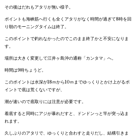
その後はだれもアタリが無い様子。
ポイントも海峡筋へ行くも全くアタリがなく時間が過ぎて8時を回
り朝のモーニングタイムは終了。
このポイントで釣れなかったのでこのまま終了かと不安になりま
す。
場所は大きく変更して江井ヶ島沖の通称「カンタマ」へ。
時間は9時ちょうど。
このポイントは水深が18ｍから10ｍまでゆっくりとかけ上がるポ
イントで底は荒くないですが、
潮が速いので底取りには注意が必要です。
着底すると同時にアジが暴れだすと、ドンドンっと竿が突っ込ま
れます。
久しぶりのアタリで、ゆっくりと合わすと走りだし、結構引きま