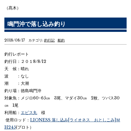
（髙木）
鳴門沖で落し込み釣り
2018/08/17 カテゴリ:
釣行記
船釣
釣行レポート
釣行日：２０１8/8/12
天 候：晴れ
波 ：なし
潮 ：大潮
釣り場：徳島鳴門沖
対象魚：メジロ60~65㎝ 3尾、マダイ30㎝ 2枚、ツバス30
㎝ 1尾
利用船：
エビス丸
様
使用ロッド：
LIONESS 落し込み[ライオネス おとしこみ]Ｍ
H245
(プロト）