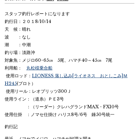
スタッフ釣行レポートになります
釣行日：２０１8/10/14
天 候：晴れ
波 ：なし
潮 ：中潮
釣り場：淡路沖
対象魚：メジロ60~65㎝ 5尾、ハマチ40～45㎝ 7尾
利用船：
丸松様乗合船
使用ロッド：
LIONESS 落し込み[ライオネス おとしこみ]Ｍ
H245
(プロト）
使用リール：レオブリッツ300Ｊ
使用ライン：（道糸）ＰＥ3号
：（リーダー）クレハグランドMAX・FX10号
使用仕掛 ：ノマセ仕掛け ハリス8号/6号 錘50号統一
釣行記
最近、ノマセでメジロ、ハマチが好調と聞き、