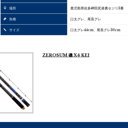
場所
鹿児島県佐多岬田尻港裏セジリ3番
魚種
口太グレ、尾長グレ
サイズ
口太グレ44cm、尾長グレ36cm
ZEROSUM 磯 X4 KEI