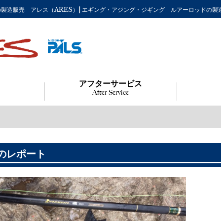
り竿の製造販売 アレス（ARES）| エギング・アジング・ジギング ルアーロッドの製
アフターサービス
After Service
のレポート