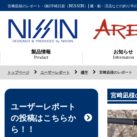
宮﨑凪様のレポート - (株)宇崎日新（NISSIN）| 磯・船・渓流などの釣
製品情報
お知らせ
Product
Information
トップページ
ユーザーレポート
磯竿
宮﨑凪様のレポート
宮﨑凪様
ユーザーレポート
の投稿はこちらか
ら！！