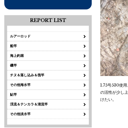
REPORT LIST
ルアーロッド
船竿
海上釣堀
磯竿
チヌ＆落し込み＆筏竿
1.75号53
その他海水竿
の活性が少し上
鮎竿
けたい。
渓流＆テンカラ＆清流竿
その他淡水竿