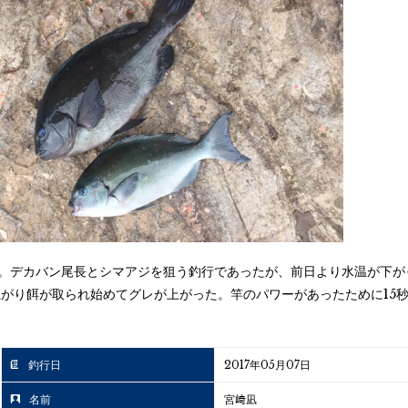
0使用。デカバン尾長とシマアジを狙う釣行であったが、前日より水温が
がり餌が取られ始めてグレが上がった。竿のパワーがあったために15
釣行日
2017年05月07日
名前
宮﨑凪