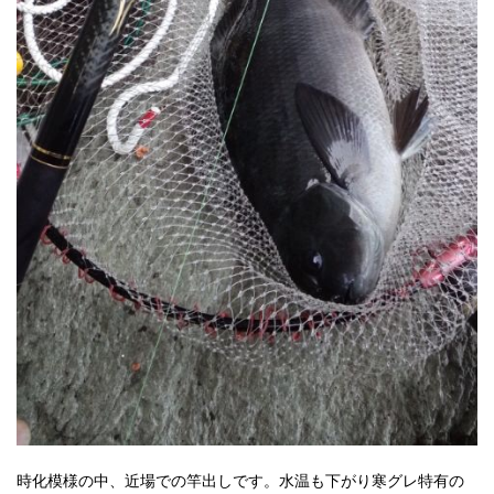
時化模様の中、近場での竿出しです。水温も下がり寒グレ特有の