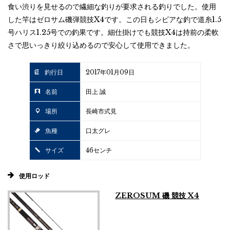
食い渋りを見せるので繊細な釣りが要求される釣りでした。使用
した竿はゼロサム磯弾競技X4です。この日もシビアな釣で道糸1.5
号ハリス1.25号での釣果です。細仕掛けでも競技X4は持前の柔軟
さで思いっきり絞り込めるので安心して使用できました。
釣行日
2017年01月09日
名前
田上 誠
場所
長崎市式見
魚種
口太グレ
サイズ
46センチ
使用ロッド
ZEROSUM 磯 競技 X4