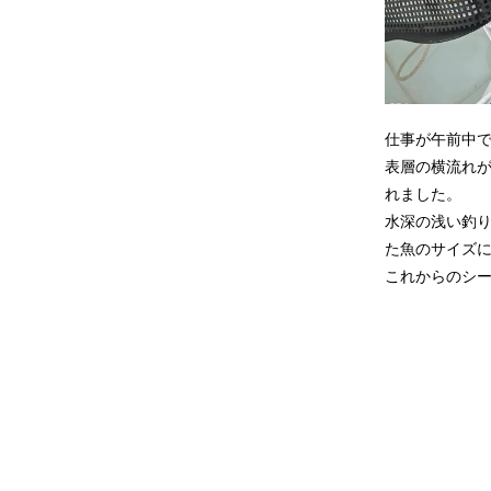
仕事が午前中
表層の横流れ
れました。
水深の浅い釣
た魚のサイズ
これからのシ