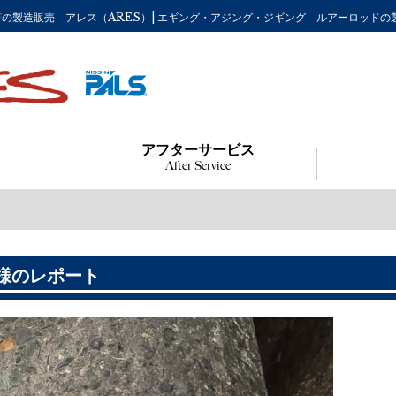
釣り竿の製造販売 アレス（ARES）| エギング・アジング・ジギング ルアーロッド
アフターサービス
After Service
様のレポート