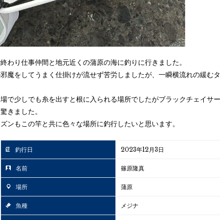
で終わり仕事仲間と地元近くの蒲原の海に釣りに行きました。
が邪魔をしてうまく仕掛けが流せず苦労しましたが、一瞬横流れの緩む
り場で少しでも糸を出すと根に入られる場所でしたがブラックチェイサ
に驚きました。
ーズンもこの竿と共に色々な場所に釣行したいと思います。
釣行日
2023年12月3日
名前
篠原隆真
場所
蒲原
魚種
メジナ