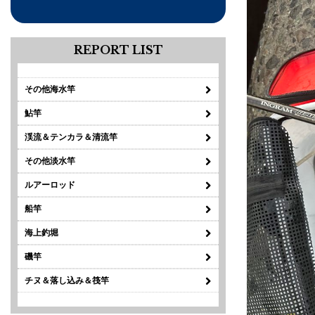
REPORT LIST
その他海水竿
鮎竿
渓流＆テンカラ＆清流竿
その他淡水竿
ルアーロッド
船竿
海上釣堀
磯竿
チヌ＆落し込み＆筏竿