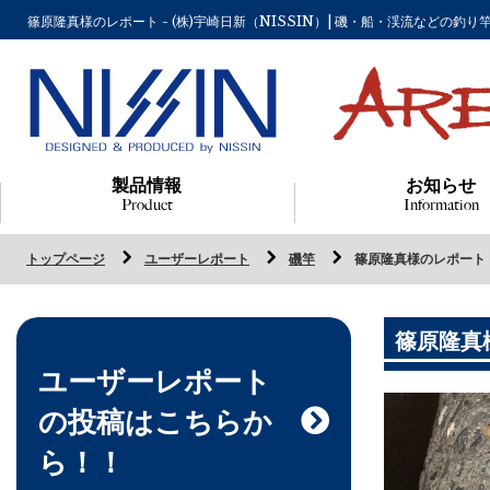
篠原隆真様のレポート - (株)宇崎日新（NISSIN）| 磯・船・渓流などの
製品情報
お知らせ
Product
Information
トップページ
ユーザーレポート
磯竿
篠原隆真様のレポート
篠原隆真
ユーザーレポート
の投稿はこちらか
ら！！