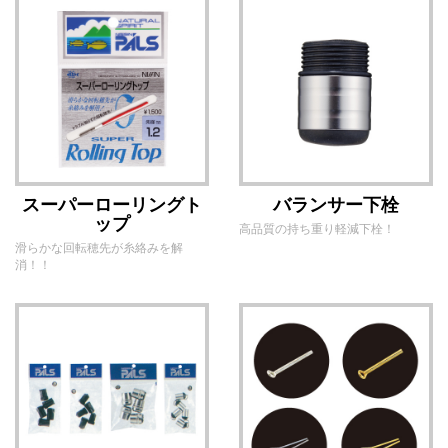
スーパーローリングト
バランサー下栓
ップ
高品質の持ち重り軽減下栓！
滑らかな回転穂先が糸絡みを解
消！！