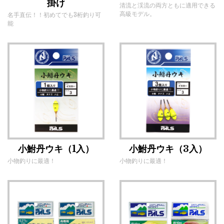
掛け
清流と渓流の両方ともに適用できる
高級モデル。
名手直伝！！初めてでも3桁釣り可
能
小鮒丹ウキ（1入）
小鮒丹ウキ（3入）
小物釣りに最適！
小物釣りに最適！