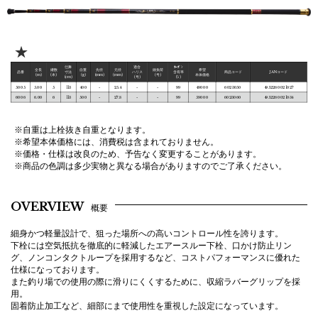
★
仕舞
適合
ｶｰﾎﾞﾝ
全長
継数
自重
先径
元径
錘負荷
希望
品番
寸法
ハリス
含有率
商品コード
JANコード
(m)
(本)
(g)
(mm)
(mm)
(号)
本体価格
(cm)
(号)
(%)
5005
5.00
5
113
400
-
25.4
-
-
99
49000
6023050
4952260021027
6006
6.00
6
113
500
-
27.8
-
-
99
59000
6023060
4952260021034
※自重は上栓抜き自重となります。
※希望本体価格には、消費税は含まれておりません。
※価格・仕様は改良のため、予告なく変更することがあります。
※商品の色調は多少実物と異なる場合がありますのでご了承ください。
OVERVIEW
概要
細身かつ軽量設計で、狙った場所への高いコントロール性を誇ります。
下栓には空気抵抗を徹底的に軽減したエアースルー下栓、口かけ防止リン
グ、ノンコンタクトループを採用するなど、コストパフォーマンスに優れた
仕様になっております。
また釣り場での使用の際に滑りにくくするために、収縮ラバーグリップを採
用。
固着防止加工など、細部にまで使用性を重視した設定になっています。