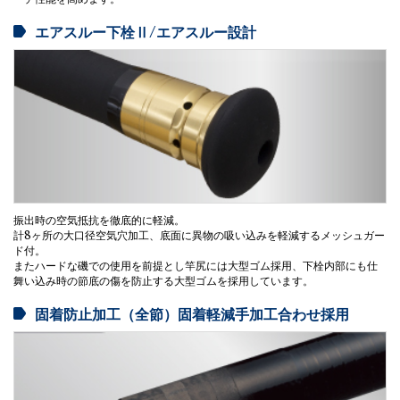
エアスルー下栓Ⅱ/エアスルー設計
振出時の空気抵抗を徹底的に軽減。
計8ヶ所の大口径空気穴加工、底面に異物の吸い込みを軽減するメッシュガー
ド付。
またハードな磯での使用を前提とし竿尻には大型ゴム採用、下栓内部にも仕
舞い込み時の節底の傷を防止する大型ゴムを採用しています。
固着防止加工（全節）固着軽減手加工合わせ採用