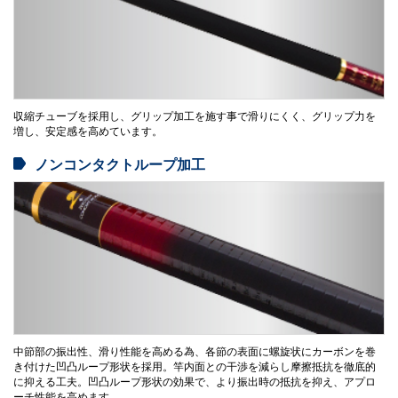
収縮チューブを採用し、グリップ加工を施す事で滑りにくく、グリップ力を
増し、安定感を高めています。
ノンコンタクトループ加工
中節部の振出性、滑り性能を高める為、各節の表面に螺旋状にカーボンを巻
き付けた凹凸ループ形状を採用。竿内面との干渉を減らし摩擦抵抗を徹底的
に抑える工夫。凹凸ループ形状の効果で、より振出時の抵抗を抑え、アプロ
ーチ性能を高めます。