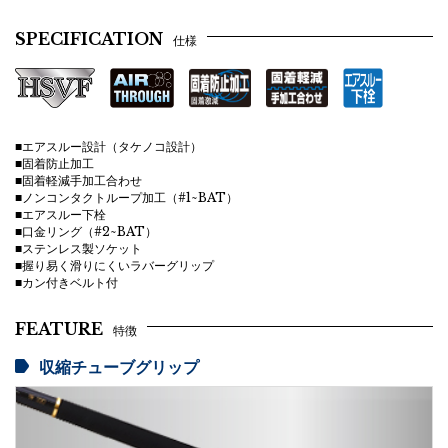
SPECIFICATION
仕様
■エアスルー設計（タケノコ設計）
■固着防止加工
■固着軽減手加工合わせ
■ノンコンタクトループ加工（#1~BAT）
■エアスルー下栓
■口金リング（#2~BAT）
■ステンレス製ソケット
■握り易く滑りにくいラバーグリップ
■カン付きベルト付
FEATURE
特徴
収縮チューブグリップ