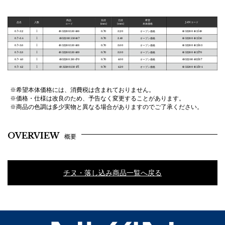
商品
先径
元径
希望
品名
入数
JANコード
コード
(mm)
(mm)
本体価格
0.7-3.2
1
4952260550466
0.70
3.20
オープン価格
4952260482149
0.7-3.4
1
4952260550467
0.70
3.40
オープン価格
4952260482156
0.7-3.6
1
4952260550468
0.70
3.60
オープン価格
4952260482163
0.7-3.8
1
4952260550469
0.70
3.80
オープン価格
4952260482170
0.7-4.0
1
4952260550470
0.70
4.00
オープン価格
4952260482187
0.7-4.2
1
4952260550471
0.70
4.20
オープン価格
4952260482194
※希望本体価格には、消費税は含まれておりません。
※価格・仕様は改良のため、予告なく変更することがあります。
※商品の色調は多少実物と異なる場合がありますのでご了承ください。
OVERVIEW
概要
チヌ・落し込み商品一覧へ戻る