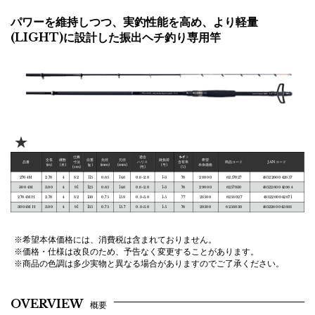
パワーを維持しつつ、実釣性能を高め、より軽量
(LIGHT)に設計した振出ヘチ釣り専用竿
★
仕舞
適合
ｶｰﾎﾞﾝ
全長
継数
自重
先径
元径
錘負荷
希望
品番
寸法
ハリス
含有率
商品コード
JANコード
(m)
(本)
(g)
(mm)
(mm)
(号)
本体価格
(cm)
(号)
(%)
2704 M
2.70
4
82
115
0.65
14.6
0.6-2.0
1-3
76
28000
6257027
4952260042657
3004 M
3.00
4
91
125
0.65
14.6
0.6-2.0
1-3
76
29000
6257030
4952260042664
2704 MH
2.70
4
82
130
0.75
15.9
0.8-3.0
1-5
77
28500
6258027
4952260042671
3004 MH
3.00
4
91
135
0.75
15.7
0.8-3.0
1-5
76
29500
6258030
4952260042688
※希望本体価格には、消費税は含まれておりません。
※価格・仕様は改良のため、予告なく変更することがあります。
※商品の色調は多少実物と異なる場合がありますのでご了承ください。
OVERVIEW
概要