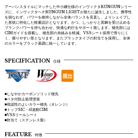
アーバンスタイルにマッチした中小継仕様のインヴィクタRUNGUNシリー
ズに、インヴィクタヘチRUNGUN LIGHTが新たに誕生しました。携帯性
を損なわず、パワーを維持しながら全体バランスを見直し、よりシェイプし
た形状に特化した軽量設計となります。かつ、しっかりと黒鯛を受け止める
ブランクパワーを持ち合わせ、快適な釣行をサポート致します。穂先部には
CIMガイドを搭載し、穂先部の糸絡みを軽減。VSSシート採用で滑りにく
く、握りやすい形となります。またブラックタイプの肘当てを採用し、全体
のカラーをブラック基調に統一しています。
SPECIFICATION
仕様
■しなやかカーボンソリッド穂先
■ベタ付防止処理塗装
■視認性のよいカラー穂先（オレンジ）
■トップSIC・♯1遊動CIM
■VSSリールシート
■肘当て（ステンレス製）
FEATURE
特徴