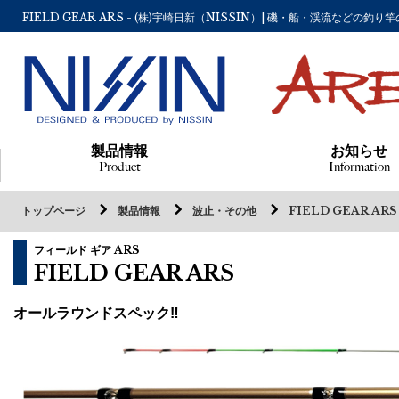
FIELD GEAR ARS - (株)宇崎日新（NISSIN）| 磯・船・渓流な
製品情報
お知らせ
Product
Information
トップページ
製品情報
波止・その他
FIELD GEAR ARS
フィールド ギア ARS
FIELD GEAR ARS
オールラウンドスペック‼