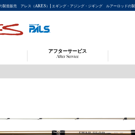
どの釣り竿の製造販売 アレス（ARES）| エギング・アジング・ジギング ルアーロッドの
アフターサービス
After Service