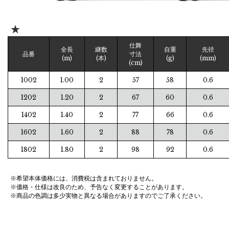
★
仕舞
全長
継数
自重
先径
品番
寸法
(m)
(本)
(g)
(mm)
(cm)
1002
1.00
2
57
58
0.6
1202
1.20
2
67
60
0.6
1402
1.40
2
77
66
0.6
1602
1.60
2
88
78
0.6
1802
1.80
2
98
92
0.6
※希望本体価格には、消費税は含まれておりません。
※価格・仕様は改良のため、予告なく変更することがあります。
※商品の色調は多少実物と異なる場合がありますのでご了承ください。