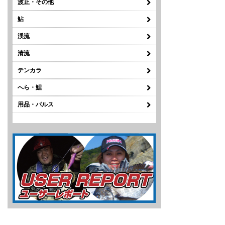
波止・その他
鮎
渓流
清流
テンカラ
へら・鯉
用品・パルス