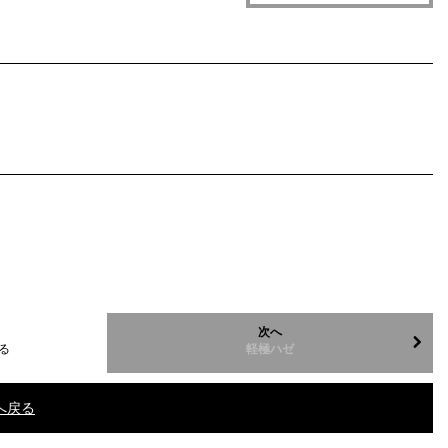
次へ
る
軽極ハゼ
へ戻る