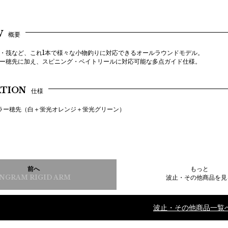
W
概要
・筏など、これ1本で様々な小物釣りに対応できるオールラウンドモデル。
ー穂先に加え、スピニング・ベイトリールに対応可能な多点ガイド仕様。
ATION
仕様
ラー穂先（白＋蛍光オレンジ＋蛍光グリーン）
前へ
もっと
INGRAM RIGID ARM
波止・その他商品を見
波止・その他商品一覧