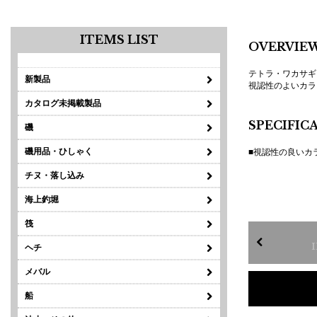
ITEMS LIST
OVERVIE
テトラ・ワカサギ
新製品
視認性のよいカラ
カタログ未掲載製品
SPECIFIC
磯
磯用品・ひしゃく
■視認性の良いカ
チヌ・落し込み
海上釣堀
筏
ヘチ
メバル
船