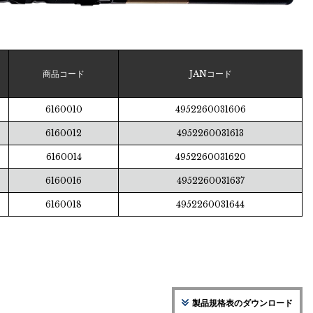
商品コード
JANコード
6160010
4952260031606
6160012
4952260031613
6160014
4952260031620
6160016
4952260031637
6160018
4952260031644
製品規格表のダウンロード