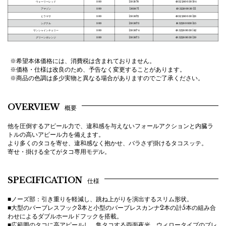
ウォーリーレッド
800
1503670
4952260030104
アマゾン
800
1503671
4952260030111
ヒラマサ
800
1503672
4952260030128
シグナル
800
1503673
4952260030135
サンシャインチェリー
800
1503674
4952260030142
グリーンオレンジ
800
1503675
4952260030159
※希望本体価格には、消費税は含まれておりません。
※価格・仕様は改良のため、予告なく変更することがあります。
※商品の色調は多少実物と異なる場合がありますのでご了承ください。
OVERVIEW
概要
他を圧倒するアピール力で、違和感を与えないフォールアクションと内臓ラ
トルの高いアピール力を備えます。
より多くのタコを寄せ、違和感なく抱かせ、バラさず掛けるタコスッテ。
寄せ・掛ける全てがタコ専用モデル。
SPECIFICATION
仕様
■ノーズ部：引き重りを軽減し、跳ね上がりを演出するスリム形状。
■大型のバーブレスフック3本と小型のバーブレスカンナ2本の計5本の組み合
わせによるダブルホールドフックを搭載。
■広範囲のタコに高アピールし、集タコする両面夜光、ウィロータイプのブレ