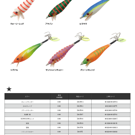
★
希望
カラー
商品コード
JANコード
本体価格
オレンジサンダー
800
1503704
4952260032764
ホログレープ
800
1503705
4952260032771
ブラックサンダー
800
1503706
4952260032788
KABUKI
800
1503707
4952260032795
COWCOWピンク
800
1503708
4952260032801
蛍美
800
1503709
4952260032818
雷獣
800
1503710
4952260032825
ソリッドイエロー
800
1503711
4952260032832