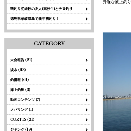
身近な波止釣り
磯釣り初経験の友人(高校生)とチヌ釣り
徳島県牟岐津島で新年初釣り！
CATEGORY
大会報告 (21)
淡水 (63)
釣情報 (61)
海上釣堀 (3)
動画コンテンツ (7)
メバリング (1)
CURTIS (21)
ジギング (19)