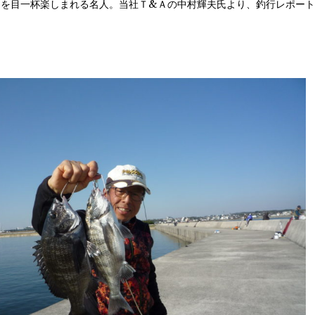
を目一杯楽しまれる名人。当社Ｔ&Ａの中村輝夫氏より、釣行レポート