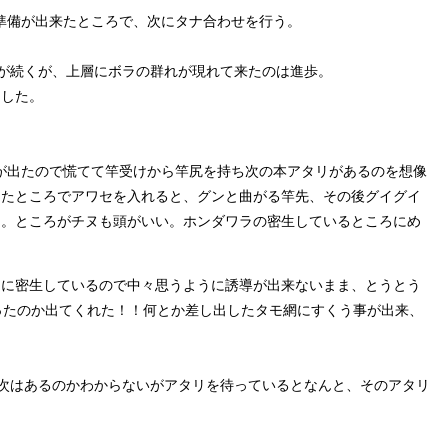
準備が出来たところで、次にタナ合わせを行う。
が続くが、上層にボラの群れが現れて来たのは進歩。
ちした。
が出たので慌てて竿受けから竿尻を持ち次の本アタリがあるのを想像
したところでアワセを入れると、グンと曲がる竿先、その後グイグイ
た。ところがチヌも頭がいい。ホンダワラの密生しているところにめ
ちに密生しているので中々思うように誘導が出来ないまま、とうとう
ったのか出てくれた！！何とか差し出したタモ網にすくう事が出来、
次はあるのかわからないがアタリを待っているとなんと、そのアタリ