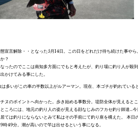
態宣言解除・・となった5月14日。この日をどれだけ待ち続けた事や
うか？
になったのでここは南知多方面にでもと考えたが、釣り場に釣り人が殺
へ出かけてみる事にした。
数は多いがこの車の半数以上がルアーマン。現在、本ゴチが釣れている
でチヌのポイントへ向かった。歩き始める事数分。堤防全体が見えると
ところには、地元の釣り人の姿が見える顔なじみのフカセ釣り師達…今
居ては釣りにならないとみて私はその手前にて釣り座を構えた。 本日
9時49分。潮が高いので竿は出せるという事になる。