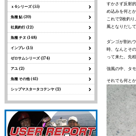
すかさず反射的
ｘ4シリーズ (55)
め込みを何とか
魚種 鮎 (39)
これで2枚釣
風となりだして
社員釣行 (12)
魚種 チヌ (148)
ダンゴが割れ
インプレ (15)
時、なんとそ
って来た。先
ゼロサムシリーズ (174)
強風の中、タ
アユ (2)
魚種 その他 (41)
それでも何と
シップマスタータコテンヤ (2)