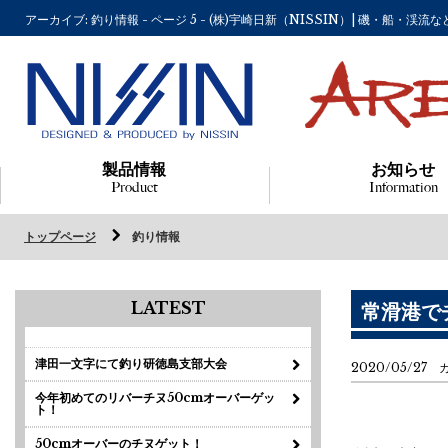
アーカイブ: 釣り情報 - ページ 5 - (株)宇崎日新（NISSIN）| 磯・
製品情報
お知らせ
Product
Information
トップページ
釣り情報
LATEST
常滑港で
津田一文字にて釣り研徳島支部大会
2020/05/27
今年初めてのリバーチヌ50cmオーバーゲッ
ト！
50cmオーバーのチヌゲット！