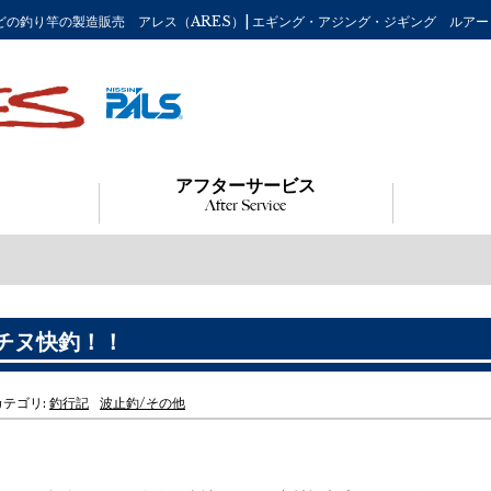
船・渓流などの釣り竿の製造販売 アレス（ARES）| エギング・アジング・ジギング ル
アフターサービス
After Service
チヌ快釣！！
 カテゴリ:
釣行記
波止釣/その他