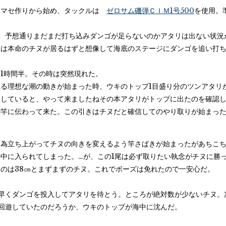
コマセ作りから始め、タックルは
ゼロサム磯弾ＣＩＭ1号500
を使用。
が、予想通りまだまだ打ち込みダンゴが足らないのかアタリは出ない状況
には本命のチヌが居るはずと想像して海底のステージにダンゴを追い打
1時間半。その時は突然現れた。
れる理想な潮の動きが始まった時、ウキのトップ1目盛り分のツンアタリ
中していると、やって来ましたねその本アタリがトップに出たのを確認
が竿に伝わって来た。この引きはチヌだと確信してのやり取りが始まっ
！
る為立ち上がってチヌの向きを変えるよう竿さばきが始まったがあちこ
中に入られてしまった。…が、この1尾は必ず取りたい執念がチヌに勝
のは38㎝とまずまずのチヌ。これでボーズは免れたので一安心だ。
素早くダンゴを投入してアタリを待とう。ところが絶対数が少ないチヌ。
回遊していたのだろうか、ウキのトップが海中に沈んだ。