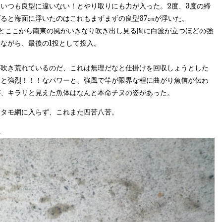
いつも良型に違いない！とやり取りにも力が入った。2度、3度の締
ると海面に浮いたのはこれもまずまずの良型37㎝が浮いた。
とここから南東の風がいきなり吹き出し見る間に白波が立つほどの強
ながら、最後の1投として投入。
が吹き荒れているのだ、これは無理だなと仕掛けを回収しょうとした
ると強烈！！！なパワーと、強風で竿が限界な程に曲がり魚信が伝わ
が、キラリと見えた魚体はなんと本命チヌの姿があった。
々タモ網に入らず、これまた四苦八苦。
。