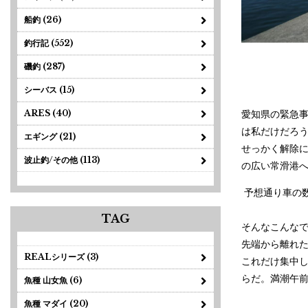
船釣 (26)
釣行記 (552)
磯釣 (287)
シーバス (15)
ARES (40)
愛知県の緊急事
は私だけだろ
エギング (21)
せっかく解除
波止釣/その他 (113)
の広い常滑港
予想通り車の
TAG
そんなこんな
先端から離れた
REALシリーズ (3)
これだけ集中し
らだ。満潮午前
魚種 山女魚 (6)
魚種 マダイ (20)