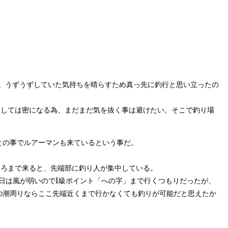
ら。うずうずしていた気持ちを晴らすため真っ先に釣行と思い立ったの
到しては密になる為、まだまだ気を抜く事は避けたい。そこで釣り場
との事でルアーマンも来ているという事だ。
ころまで来ると、先端部に釣り人が集中している。
日は風が弱いので1級ポイント「への字」まで行くつもりだったが、
の潮周りならここ先端近くまで行かなくても釣りが可能だと思えたか