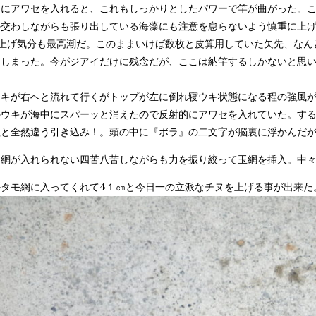
にアワセを入れると、これもしっかりとしたパワーで竿が曲がった。こ
交わしながらも張り出している海藻にも注意を怠らないよう慎重に上げ
り上げ気分も最高潮だ。このままいけば数枚と皮算用していた矢先、なん
しまった。今がジアイだけに残念だが、ここは納竿するしかないと思い
ウキが右へと流れて行くがトップが左に倒れ寝ウキ状態になる程の強風
のウキが海中にスパーッと消えたので反射的にアワセを入れていた。す
程と全然違う引き込み！。頭の中に『ボラ』の二文字が脳裏に浮かんだ
モ網が入れられない四苦八苦しながらも力を振り絞って玉網を挿入。中
かタモ網に入ってくれて4１㎝と今日一の立派なチヌを上げる事が出来た