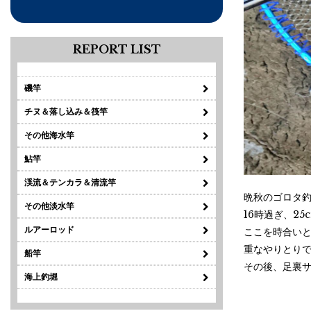
REPORT LIST
磯竿
チヌ＆落し込み＆筏竿
その他海水竿
鮎竿
渓流＆テンカラ＆清流竿
晩秋のゴロタ
その他淡水竿
16時過ぎ、2
ルアーロッド
ここを時合い
重なやりとりで
船竿
その後、足裏
海上釣堀