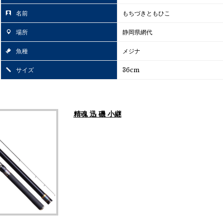
名前
もちづきともひこ
場所
静岡県網代
魚種
メジナ
サイズ
36cm
精魂 迅 磯 小継