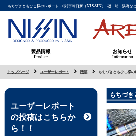
もちづきともひこ様のレポート - (株)宇崎日新（NISSIN）| 磯・船・渓
製品情報
お知らせ
Product
Information
トップページ
ユーザーレポート
磯竿
もちづきともひこ様の
もちづき
ユーザーレポート
の投稿はこちらか
ら！！