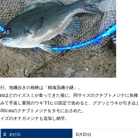
釣行。地磯歩きの相棒は「精魂迅磯小継」。
5cmほどのイズスミが食ってきた後に、同サイズのクチブトメジナに魚
とみて手返し重視のウキ下1ヒロ固定で攻めると、ググッとウキが引き込
36cmのクチブトメジナをタモにおさめた。
サイズのオナガメジナも追加し納竿。
釣行日
11月20日