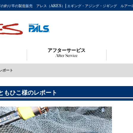
流などの釣り竿の製造販売 アレス（ARES）| エギング・アジング・ジギング ルア
アフターサービス
After Service
レポート
ともひこ様のレポート