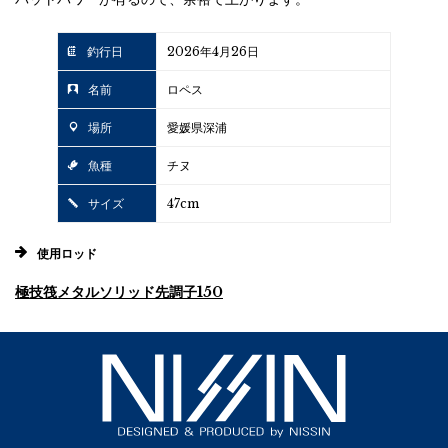
釣行日
2026年4月26日
名前
ロペス
場所
愛媛県深浦
魚種
チヌ
サイズ
47cm
使用ロッド
極技筏メタルソリッド先調子150