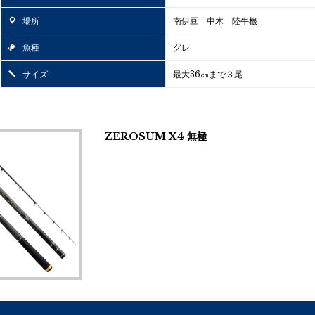
場所
南伊豆 中木 陸牛根
魚種
グレ
サイズ
最大36㎝まで３尾
ZEROSUM X4 無極