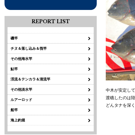
REPORT LIST
磯竿
チヌ＆落し込み＆筏竿
その他海水竿
鮎竿
渓流＆テンカラ＆清流竿
その他淡水竿
中木が安定し
渡礁したのは
ルアーロッド
どんタナを深
船竿
海上釣堀