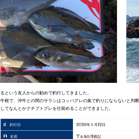
てるという友人からの勧めで釣行してきました。
陸牛根で、沖牛との間のサラシはコッパグレの嵐で釣りにならないと判
くしてなんとかクチブトグレを仕留めることができました。
釣行日
2026年５月12日
名前
T＆A白澤政記