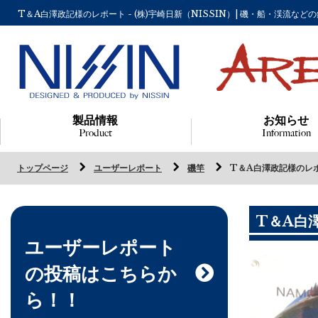
T＆A白澤政記様のレポート - (株)宇崎日新（NISSIN）| 磯・船・渓流
製品情報
お知らせ
Product
Information
トップページ
ユーザーレポート
磯竿
T＆A白澤政記様のレ
T＆A白
ユーザーレポート
の投稿はこちらか
ら！！