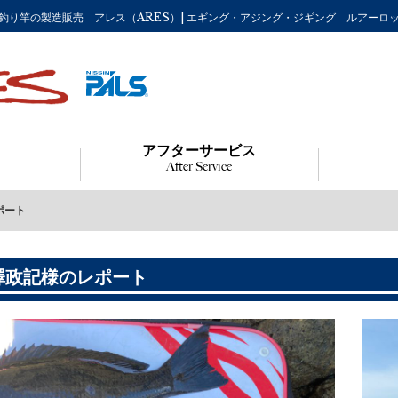
などの釣り竿の製造販売 アレス（ARES）| エギング・アジング・ジギング ルアーロ
アフターサービス
After Service
ポート
澤政記様のレポート