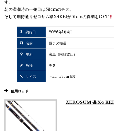
す。
朝の満潮時の一発目は53cmのチヌ。
そして期待通りゼロサム磯X4KEIが61cmの真鯛をGET
釣行日
2026年1月4日
名前
巨チヌ極道
場所
彦島（階段波止）
魚種
チヌ
サイズ
～51、53cm 6枚
使用ロッド
ZEROSUM 磯 X4 KEI