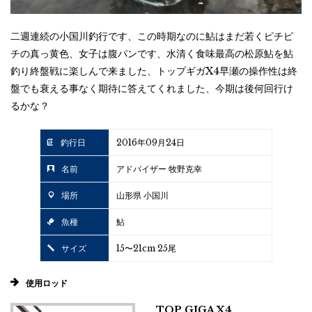
二週連続の小国川釣行です、この時期なのに鮎はまだ若くピチピ
チの真っ黄色、女子は腹パンです、水清く食味最高の松原鮎を鮎
釣り終盤戦に楽しんで来ました、トップギガX4早瀬の操作性は終
盤でも衰える事なく期待に答えてくれました、今期は後何回行け
るかな？
釣行日
2016年09月24日
名前
アドバイザー 牧野克幸
場所
山形県 小国川
魚種
鮎
サイズ
15〜21cm 25尾
使用ロッド
TOP GIGA X4