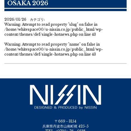
OSAKA 2026
2026/01/26 カテゴリ:
Warning
: Attempt to read property "slug" on false in
/home/whitespace00/u-nissin.co.jp/public_html/wp-
content/themes/def/single-hotnews.php
on line
43
Warning
: Attempt to read property "name" on false in
/home/whitespace00/u-nissin.co.jp/public_html/wp-
content/themes/def/single-hotnews.php
on line
43
〒669－3154
兵庫県丹波市山南町梶 425-5