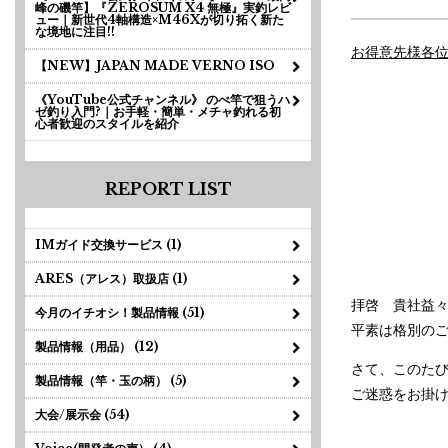
峰の磯竿】『ZEROSUM X4 無極』実釣レビ
ュー｜新世代4軸構造×M46Xが切り拓く新た
な境地に注目!!
お得意先様各
【NEW】JAPAN MADE VERNO ISO
《YouTube公式チャンネル》 のべ竿で狙うハ
ゼ釣り入門?｜お手軽・簡単・メチャ釣れる初
心者歓迎のスタイルを紹介
REPORT LIST
IMガイド交換サービス (1)
ARES（アレス）取扱店 (1)
拝啓 貴社益
今月のイチオシ！製品情報 (51)
平素は格別の
製品情報（用品） (12)
さて、このた
製品情報（竿・玉の柄） (5)
ご迷惑をお掛
大会/展示会 (54)