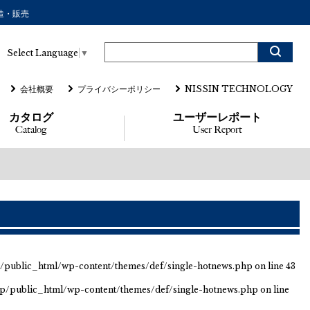
造・販売
Select Language
▼
会社概要
プライバシーポリシー
NISSIN TECHNOLOGY
カタログ
ユーザーレポート
Catalog
User Report
p/public_html/wp-content/themes/def/single-hotnews.php
on line
43
jp/public_html/wp-content/themes/def/single-hotnews.php
on line