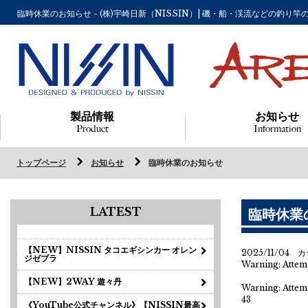
臨時休業のお知らせ - (株)宇崎日新（NISSIN）| 磯・船・渓流などの釣
製品情報
お知らせ
Product
Information
トップページ
お知らせ
臨時休業のお知らせ
LATEST
臨時休業
【NEW】NISSIN タコエギシンカー オレン
2025/11/04 
ジゼブラ
Warning
: Attem
【NEW】2WAY 遊々丹
Warning
: Attem
43
《YouTube公式チャンネル》【NISSIN最高