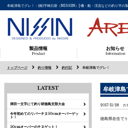
牟岐津島でグレ！ - (株)宇崎日新（NISSIN）| 磯・船・渓流などの釣り
製品情報
お知らせ
Product
Information
トップページ
釣り情報
釣行記
牟岐津島でグレ！
LATEST
牟岐津島
津田一文字にて釣り研徳島支部大会
2017/11/28 
今年初めてのリバーチヌ50cmオーバーゲッ
ト！
徳島県在住で
50cmオーバーのチヌゲット！