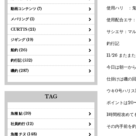
使用ハリ ：鬼
動画コンテンツ (7)
メバリング (1)
使用配合エサ：
CURTIS (21)
サシエサ：マル
ジギング (19)
釣行記
船釣 (26)
11/26 ま
釣行記 (552)
今日は朝一から
磯釣 (287)
仕掛けは磯の
ウキ0号ハリス
TAG
ポイントは20
魚種 鮎 (39)
1時間程攻めて
社員釣行 (12)
その内手前を釣
魚種 チヌ (148)