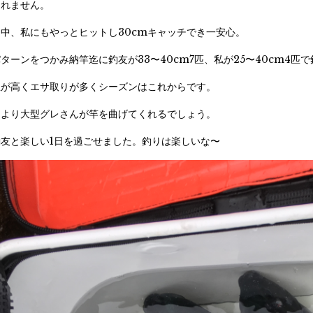
くれません。
中、私にもやっとヒットし30cmキャッチでき一安心。
ターンをつかみ納竿迄に釣友が33〜40cm7匹、私が25〜40cm4匹
温が高くエサ取りが多くシーズンはこれからです。
により大型グレさんが竿を曲げてくれるでしょう。
友と楽しい1日を過ごせました。釣りは楽しいな〜