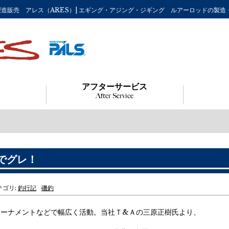
竿の製造販売 アレス（ARES）| エギング・アジング・ジギング ルアーロッドの製造
アフターサービス
After Service
でグレ！
カテゴリ:
釣行記
磯釣
トーナメントなどで幅広く活動。当社Ｔ&Ａの三原正樹氏より、