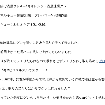
掛け浅層グレ3～5号オレンジ・浅層速掛グレ
マルキュー超遠投1袋、グレパワーV9徳用2袋
キューくわせオキアミSP-S.M
たまた牟岐津島にグレを狙いに釣友と3人で行って来ました。
前回上がった長ハエに2人で上げてもらいました。
回りが浅くてシモリだらけなので暴れさせずシモリかわし取り込める
ゼロ
1.5号2ヒロスルスルでスタート！
〜30m沖、釣友が手前からで私は沖から攻めていく作戦で潮は左から
もエサ取りの当たりばかりでグレは釣れません？
っていた釣友にグレらしき当たり、シモリをかわし35cmゲット！そ