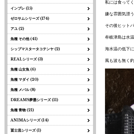
私には食って
インプレ (15)
嫌な雰囲気漂う
ゼロサムシリーズ (174)
その後ヒットパ
アユ (2)
牟岐津島は水
魚種 その他 (41)
海水温の低下
シップマスタータコテンヤ (2)
REALシリーズ (3)
風も波も無く釣
魚種 山女魚 (6)
魚種 マダイ (20)
魚種 メバル (8)
DREAMS夢墨シリーズ (11)
魚種 青物 (21)
ANIMAシリーズ (14)
冨士流シリーズ (1)