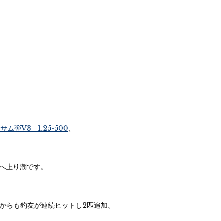
サム弾V3 1.25-500
、
右へ上り潮です。
れからも釣友が連続ヒットし2匹追加、