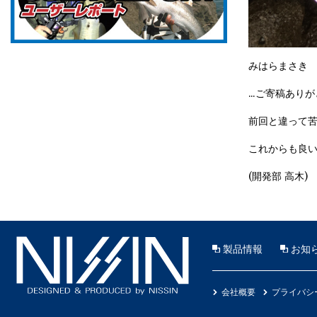
みはらまさき
…ご寄稿あり
前回と違って
これからも良
(開発部 高木)
製品情報
お知
会社概要
プライバシ