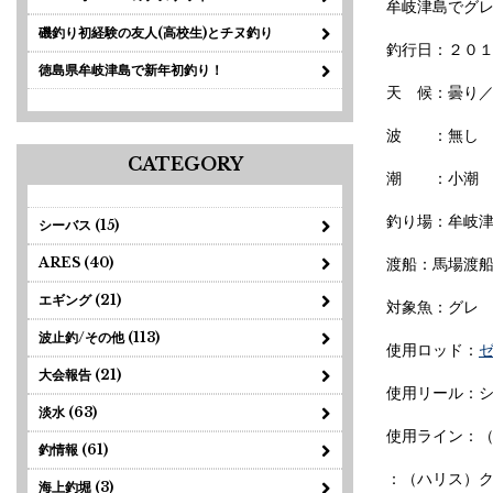
牟岐津島でグ
磯釣り初経験の友人(高校生)とチヌ釣り
釣行日：２０１7/
徳島県牟岐津島で新年初釣り！
天 候：曇り
波 ：無し
CATEGORY
潮 ：小潮
釣り場：牟岐
シーバス (15)
ARES (40)
渡船：馬場渡
エギング (21)
対象魚：グレ
波止釣/その他 (113)
使用ロッド：
ゼ
大会報告 (21)
使用リール：シ
淡水 (63)
使用ライン：（
釣情報 (61)
：（ハリス）ク
海上釣堀 (3)