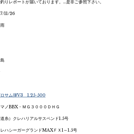
レ釣りレポートが届いております。…是非ご参照下さい。
11/26
／雨
津島
船
ロサム弾V3 1.25-500
マノBBX・ＭＧ３０００ＤＨＧ
道糸）クレハリアルサスペンド1.5号
レハシーガーグランドMAXＦＸ1～1.5号