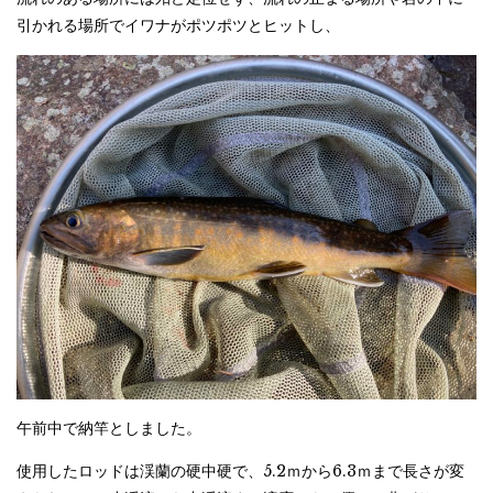
引かれる場所でイワナがポツポツとヒットし、
午前中で納竿としました。
使用したロッドは渓蘭の硬中硬で、5.2ｍから6.3ｍまで長さが変