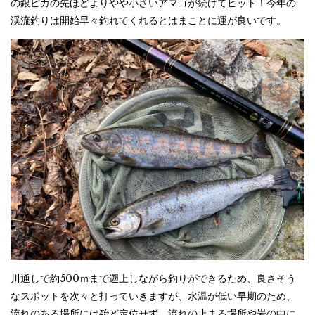
の銀ピカの先ほどよりやや小さいアマゴが続けてヒット！今年の
渓流釣りは開始早々釣れてくれるとはまことに運が良いです。
川通しで約500ｍまで遡上しながら釣りができるため、良さそう
なスポットを次々と打っていきますが、水温が低い早期のため、
流れのある場所には殆ど定位せず、流れの止まる場所や岩の中に