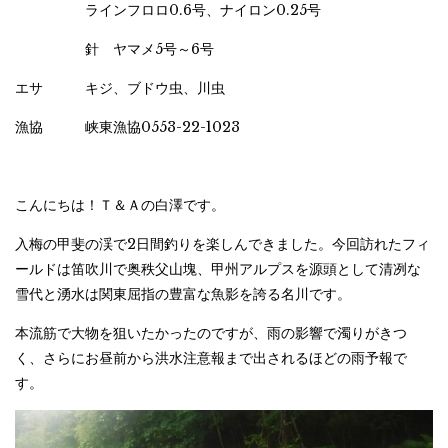
ラインフロロ0.6号、ナイロン0.25号
針 ヤマメ5号～6号
エサ キジ、ブドウ虫、川虫
漁協 峡東漁協0553-22-1023
こんにちは！Ｔ＆Ａの白澤です。
入梅の甲斐の渓で2日間釣りを楽しんできました。今回訪れたフィ
ールドは笛吹川で奥秩父山塊、甲州アルプスを源頭として清冽な
雪代と湧水は関東屈指の豊富な魚影を誇る名川です。
本流筋で大物を狙いたかったのですが、雨の影響で濁りがきつ
く、さらにお昼前から洪水注意報まで出されるほどの雨予報で
す。