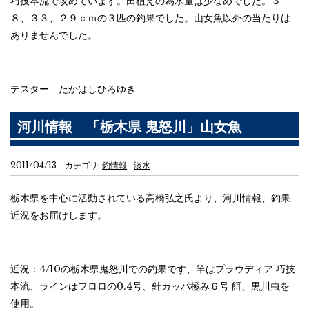
巧技本流で攻めています。田植えの為水量は少なめでした。３
８、３３、２９ｃｍの３匹の釣果でした。山女魚以外の当たりは
ありませんでした。
テスター たかはしひろゆき
河川情報 「栃木県 鬼怒川」山女魚
2011/04/13 カテゴリ:
釣情報
淡水
栃木県を中心に活動されている高橋弘之氏より、河川情報、釣果
近況をお届けします。
近況：4/10の栃木県鬼怒川での釣果です、竿はプラウディア 巧技
本流、ラインはフロロの0.4号、針カッパ極み６号 餌、黒川虫を
使用。