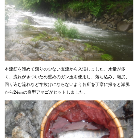
本流筋を諦めて濁りの少ない支流から入渓しました。水量が多
く、流れがきついため重めのガン玉を使用し、落ち込み、瀬尻、
回り込む流れなど竿抜けにならないよう各所を丁寧に探ると瀬尻
から24㎝の良型アマゴがヒットしました。