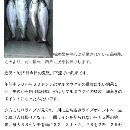
栃木県を中心に活動されている高橋弘
之氏より、河川情報、釣果近況をお届けします。
近況：5月9日今日の鬼怒川下流での釣果です。
午前中５０から６０センチのマルタウグイの猛攻にあい釣果１
匹、午後から釣り場移動。やはりマルタウグイの猛攻、瀬着きの
ポイントになったみたいです。
夕方になりライズが見られ、川に立ち込みライズポイントへ、立
て続け入れ掛りとなり、一回ラインを切られながらも５匹の釣
果。最大３８センチを頭に３２、３１・５、２８を２匹、２５セ