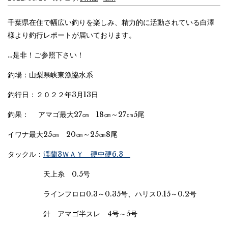
千葉県在住で幅広い釣りを楽しみ、精力的に活動されている白澤
様より釣行レポートが届いております。
…是非！ご参照下さい！
釣場：山梨県峡東漁協水系
釣行日：２０２２年3月13日
釣果： アマゴ最大27㎝ 18㎝～27㎝5尾
イワナ最大25㎝ 20㎝～25㎝8尾
タックル：
渓蘭3ＷＡＹ 硬中硬6.3
天上糸 0.5号
ラインフロロ0.3～0.35号、ハリス0.15～0.2号
針 アマゴ半スレ 4号～5号