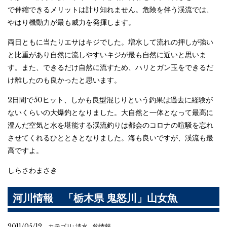
で伸縮できるメリットは計り知れません。危険を伴う渓流では、
やはり機動力が最も威力を発揮します。
両日ともに当たりエサはキジでした。増水して流れの押しが強い
と比重があり自然に流しやすいキジが最も自然に近いと思いま
す。また、できるだけ自然に流すため、ハリとガン玉をできるだ
け離したのも良かったと思います。
2日間で50ヒット、しかも良型混じりという釣果は過去に経験が
ないくらいの大爆釣となりました。大自然と一体となって最高に
澄んだ空気と水を堪能する渓流釣りは都会のコロナの喧騒を忘れ
させてくれるひとときとなりました。海も良いですが、渓流も最
高ですよ。
しらさわまさき
河川情報 「栃木県 鬼怒川」山女魚
2011/05/12 カテゴリ:
淡水
釣情報