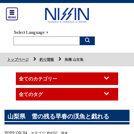
Select Language
▼
トップページ
釣り情報
魚種 山女魚
山梨県 雪の残る早春の渓魚と戯れる
2022/03/24 カテゴリ:
釣行記
淡水