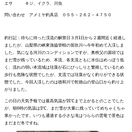
エサ キジ、イクラ、川虫
問い合わせ アメミヤ釣具店 ０５５－２６２－４７５０
釣行記：待ちに待った渓流の解禁日３月1日から２週間近く経過し
ましたが、山梨県の峡東漁協管轄の笛吹川へ今年初めて入渓しま
した。気になる河川のコンディションですが、奥秩父の源頭では
まだ雪が残っているため、本流、各支流ともに水位はめっぽう低
く、流れの弱い本流域は珪藻が石にびっしりと繁殖しているため
歩行も危険な状態でしたが、支流では珪藻がなく釣りができる状
態でした。今回入渓したのは徳和川で乾徳山の登山口から釣り上
がりました。
この日の天気予報では最高気温が21℃まで上がるとのことでした
が、朝6時の気温は2℃、まだ雪が大量に残っていてめちゃくちゃ
寒かったです。いつも通過する小さな滝はつららの雲竜で景色は
まだまだ冬ですね。