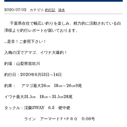
2020/07/02 カテゴリ:
釣行記
淡水
千葉県在住で幅広い釣りを楽しみ、精力的に活動されている白
澤様より釣行レポートが届いております。
…是非！ご参照下さい！
入梅の渓でアマゴ、イワナ大爆釣！
釣場：山梨県笛吹川
釣行日：2020年6月13日～14日
釣果： アマゴ最大26㎝ 18㎝～26㎝9尾
イワナ最大31.5㎝ 18㎝～31.5㎝28尾
タックル：渓蘭3WAY 6.3 硬中硬
ライン アーマードＦ+ＰＲＯ 0.06号