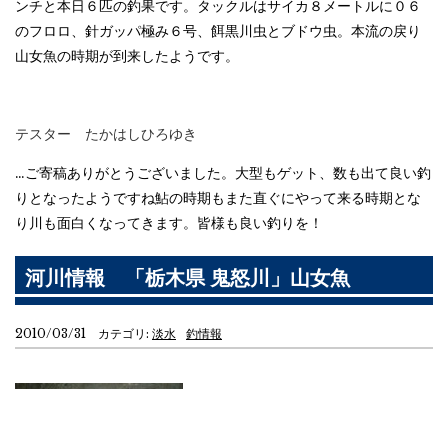
ンチと本日６匹の釣果です。タックルはサイカ８メートルに０６
のフロロ、針ガッパ極み６号、餌黒川虫とブドウ虫。本流の戻り
山女魚の時期が到来したようです。
テスター たかはしひろゆき
…ご寄稿ありがとうございました。大型もゲット、数も出て良い釣
りとなったようですね鮎の時期もまた直ぐにやって来る時期とな
り川も面白くなってきます。皆様も良い釣りを！
河川情報 「栃木県 鬼怒川」山女魚
2010/03/31 カテゴリ:
淡水
釣情報