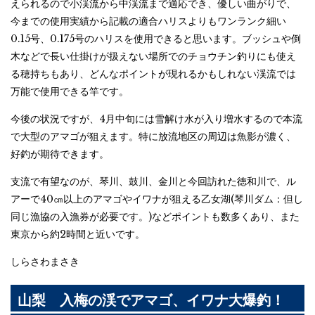
えられるので小渓流から中渓流まで適応でき、優しい曲がりで、
今までの使用実績から記載の適合ハリスよりもワンランク細い
0.15号、0.175号のハリスを使用できると思います。ブッシュや倒
木などで長い仕掛けが扱えない場所でのチョウチン釣りにも使え
る穂持ちもあり、どんなポイントが現れるかもしれない渓流では
万能で使用できる竿です。
今後の状況ですが、4月中旬には雪解け水が入り増水するので本流
で大型のアマゴが狙えます。特に放流地区の周辺は魚影が濃く、
好釣が期待できます。
支流で有望なのが、琴川、鼓川、金川と今回訪れた徳和川で、ル
アーで40㎝以上のアマゴやイワナが狙える乙女湖(琴川ダム：但し
同じ漁協の入漁券が必要です。)などポイントも数多くあり、また
東京から約2時間と近いです。
しらさわまさき
山梨 入梅の渓でアマゴ、イワナ大爆釣！