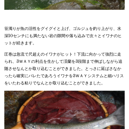
笹濁りが魚の活性をグイグイと上げ、ゴルジュを釣り上がり、水
深10センチにも満たない岩の隙間や落ち込みで次々とイワナのヒ
ットが続きます。
圧巻は急流で尺超えのイワナがヒット！下流に向かって強烈に走
られ、3ＷＡＹの利点を生かして渓蘭を3段階まで伸ばしながら追
随させなんとか取り込むことができました。とっさに延ばさなか
ったら確実にバレたであろうイワナを3ＷＡＹシステムと細ハリス
をいたわる粘りでなんとか取り込むことができました。